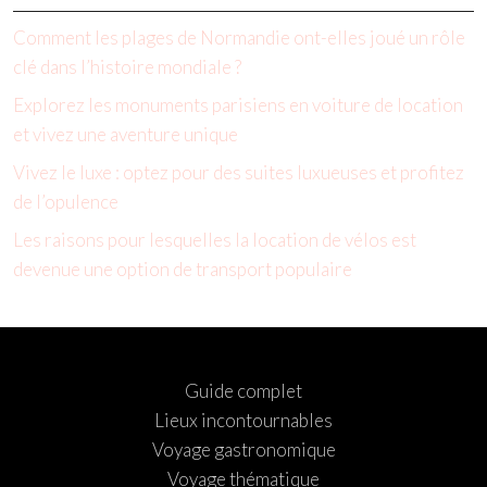
Comment les plages de Normandie ont-elles joué un rôle
clé dans l’histoire mondiale ?
Explorez les monuments parisiens en voiture de location
et vivez une aventure unique
Vivez le luxe : optez pour des suites luxueuses et profitez
de l’opulence
Les raisons pour lesquelles la location de vélos est
devenue une option de transport populaire
Guide complet
Lieux incontournables
Voyage gastronomique
Voyage thématique