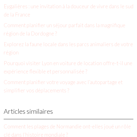
Eygalières : une invitation à la douceur de vivre dans le sud
de la France
Comment planifier un séjour parfait dans la magnifique
région de la Dordogne ?
Explorez la faune locale dans les parcs animaliers de votre
région
Pourquoi visiter Lyon en voiture de location offre-t-il une
expérience flexible et personnalisée ?
Comment planifier votre voyage avec l’autopartage et
simplifier vos déplacements ?
Articles similaires
Comment les plages de Normandie ont-elles joué un rôle
clé dans l’histoire mondiale ?