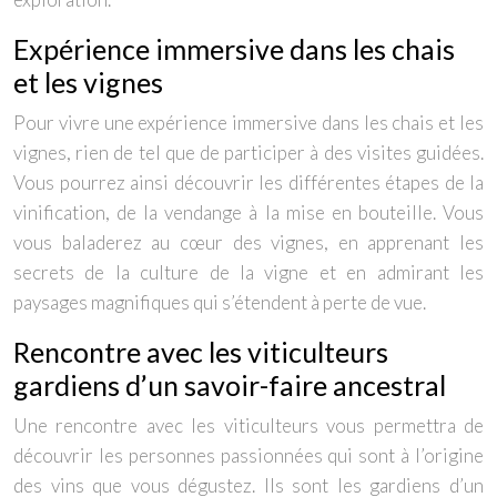
Expérience immersive dans les chais
et les vignes
Pour vivre une expérience immersive dans les chais et les
vignes, rien de tel que de participer à des visites guidées.
Vous pourrez ainsi découvrir les différentes étapes de la
vinification, de la vendange à la mise en bouteille. Vous
vous baladerez au cœur des vignes, en apprenant les
secrets de la culture de la vigne et en admirant les
paysages magnifiques qui s’étendent à perte de vue.
Rencontre avec les viticulteurs
gardiens d’un savoir-faire ancestral
Une rencontre avec les viticulteurs vous permettra de
découvrir les personnes passionnées qui sont à l’origine
des vins que vous dégustez. Ils sont les gardiens d’un